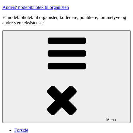
Videre
Anders' nodebibliotek til organisten
til
Et nodebibliotek til organister, korledere, politikere, lommetyve og
indhold
andre sære eksistenser
Menu
Forside