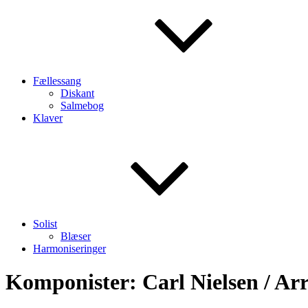
Fællessang
Diskant
Salmebog
Klaver
Solist
Blæser
Harmoniseringer
Komponister:
Carl Nielsen / Ar