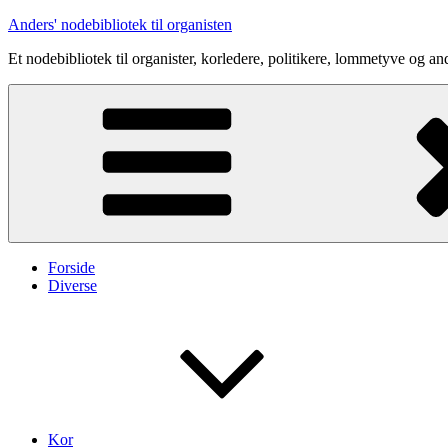
Videre
Anders' nodebibliotek til organisten
til
Et nodebibliotek til organister, korledere, politikere, lommetyve og an
indhold
Forside
Diverse
Kor