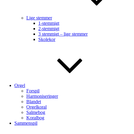
Lige stemmer
1-stemmigt
2-stemmigt
3 stemmigt – lige stemmer
Skolekor
Orgel
Forspil
Harmoniseringer
Blandet
Orgelkoral
Salmebog
Koralbog
Sammenspil