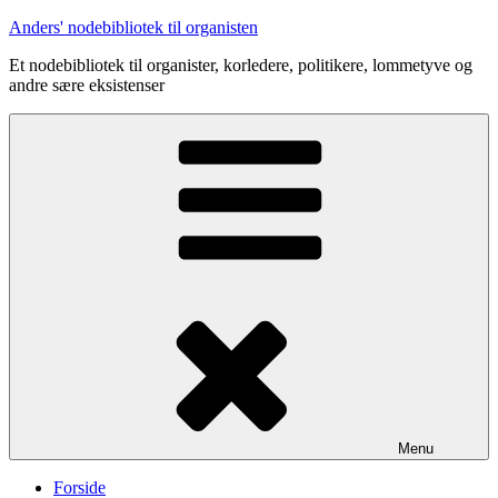
Videre
Anders' nodebibliotek til organisten
til
Et nodebibliotek til organister, korledere, politikere, lommetyve og
indhold
andre sære eksistenser
Menu
Forside