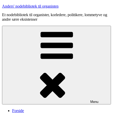
Videre
Anders' nodebibliotek til organisten
til
Et nodebibliotek til organister, korledere, politikere, lommetyve og
indhold
andre sære eksistenser
Menu
Forside