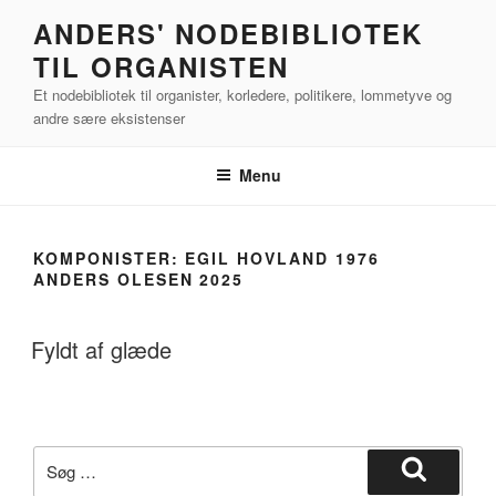
Videre
ANDERS' NODEBIBLIOTEK
til
TIL ORGANISTEN
indhold
Et nodebibliotek til organister, korledere, politikere, lommetyve og
andre sære eksistenser
Menu
KOMPONISTER:
EGIL HOVLAND 1976
ANDERS OLESEN 2025
Fyldt af glæde
Søg
efter:
Søg