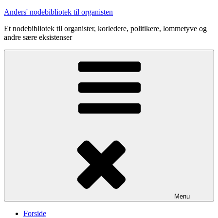
Videre
Anders' nodebibliotek til organisten
til
Et nodebibliotek til organister, korledere, politikere, lommetyve og
indhold
andre sære eksistenser
Menu
Forside