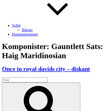
Solist
Blæser
Harmoniseringer
Komponister:
Gauntlett Sats:
Haig Maridinosian
Once in royal davids city – diskant
Søg
efter:
Søg