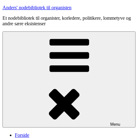
Videre
Anders' nodebibliotek til organisten
til
Et nodebibliotek til organister, korledere, politikere, lommetyve og
indhold
andre sære eksistenser
Menu
Forside