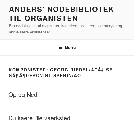
Videre
ANDERS' NODEBIBLIOTEK
til
TIL ORGANISTEN
indhold
Et nodebibliotek til organister, korledere, politikere, lommetyve og
andre sære eksistenser
Menu
KOMPONISTER:
GEORG RIEDEL/ÃƑÂ€¦SE
SÃƑÂ¶DERQVIST-SPERIN/AO
Op og Ned
Du kaere lille vaerksted