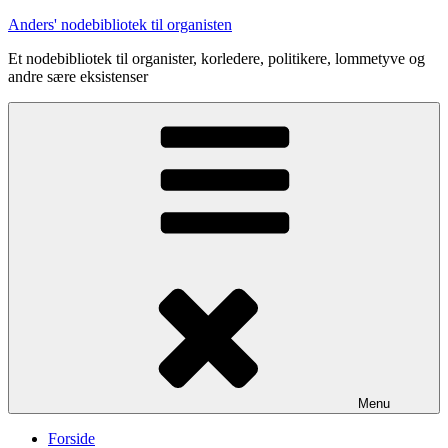
Videre
Anders' nodebibliotek til organisten
til
Et nodebibliotek til organister, korledere, politikere, lommetyve og
indhold
andre sære eksistenser
Menu
Forside