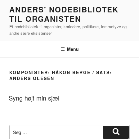
Videre
ANDERS' NODEBIBLIOTEK
til
TIL ORGANISTEN
indhold
Et nodebibliotek til organister, korledere, politikere, lommetyve og
andre sære eksistenser
Menu
KOMPONISTER:
HÅKON BERGE / SATS:
ANDERS OLESEN
Syng højt min sjæl
Søg
efter:
Søg