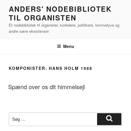
Videre
ANDERS' NODEBIBLIOTEK
til
TIL ORGANISTEN
indhold
Et nodebibliotek til organister, korledere, politikere, lommetyve og
andre sære eksistenser
Menu
KOMPONISTER:
HANS HOLM 1988
Spænd over os dit himmelsejl
Søg
efter:
Søg