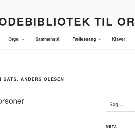
ODEBIBLIOTEK TIL O
 korledere, politikere, lommetyve og andre sære eksistenser
Orgel
Sammenspil
Fællessang
Klaver
 SATS: ANDERS OLESEN
Forsoner
Søg
efter:
META