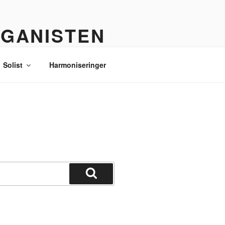
RGANISTEN
Solist
Harmoniseringer
Søg