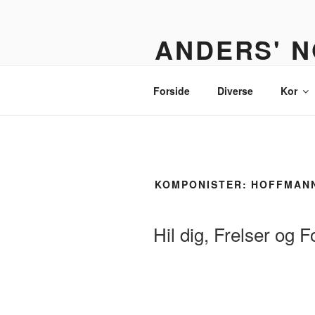
Videre
til
ANDERS' N
indhold
Et nodebibliotek til organister,
Forside
Diverse
Kor
KOMPONISTER:
HOFFMANN
Hil dig, Frelser og 