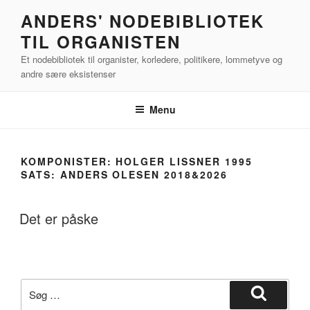
Videre
ANDERS' NODEBIBLIOTEK
til
TIL ORGANISTEN
indhold
Et nodebibliotek til organister, korledere, politikere, lommetyve og
andre sære eksistenser
Menu
KOMPONISTER:
HOLGER LISSNER 1995
SATS: ANDERS OLESEN 2018&2026
Det er påske
Søg
efter:
Søg