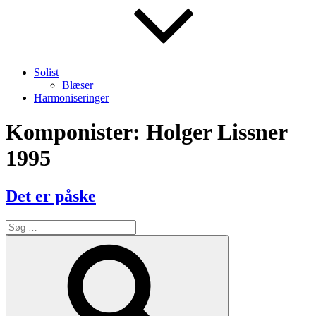
Solist
Blæser
Harmoniseringer
Komponister:
Holger Lissner
1995
Det er påske
Søg
efter:
Søg