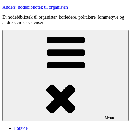
Videre
Anders' nodebibliotek til organisten
til
Et nodebibliotek til organister, korledere, politikere, lommetyve og
indhold
andre sære eksistenser
Menu
Forside