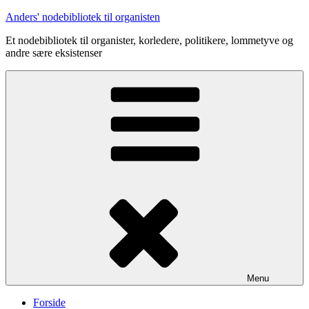
Videre
Anders' nodebibliotek til organisten
til
Et nodebibliotek til organister, korledere, politikere, lommetyve og
indhold
andre sære eksistenser
Menu
Forside