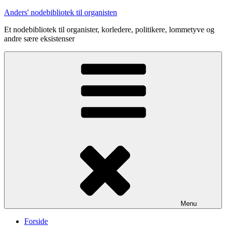
Videre
Anders' nodebibliotek til organisten
til
Et nodebibliotek til organister, korledere, politikere, lommetyve og
indhold
andre sære eksistenser
Menu
Forside