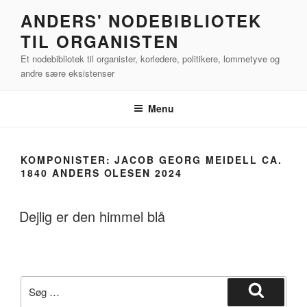
Videre
ANDERS' NODEBIBLIOTEK
til
TIL ORGANISTEN
indhold
Et nodebibliotek til organister, korledere, politikere, lommetyve og
andre sære eksistenser
Menu
KOMPONISTER:
JACOB GEORG MEIDELL CA.
1840 ANDERS OLESEN 2024
Dejlig er den himmel blå
Søg
efter:
Søg