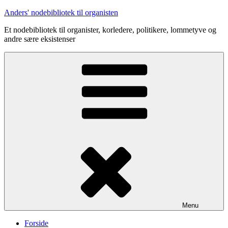
Videre
Anders' nodebibliotek til organisten
til
Et nodebibliotek til organister, korledere, politikere, lommetyve og
indhold
andre sære eksistenser
Menu
Forside