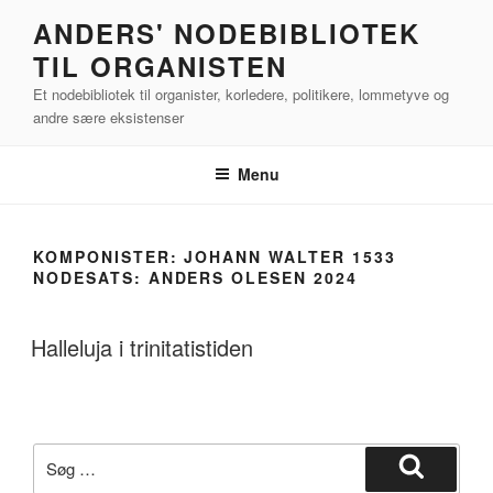
Videre
ANDERS' NODEBIBLIOTEK
til
TIL ORGANISTEN
indhold
Et nodebibliotek til organister, korledere, politikere, lommetyve og
andre sære eksistenser
Menu
KOMPONISTER:
JOHANN WALTER 1533
NODESATS: ANDERS OLESEN 2024
Halleluja i trinitatistiden
Søg
efter:
Søg