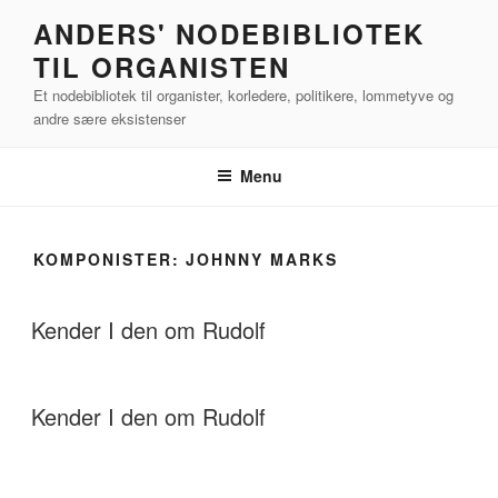
Videre
ANDERS' NODEBIBLIOTEK
til
TIL ORGANISTEN
indhold
Et nodebibliotek til organister, korledere, politikere, lommetyve og
andre sære eksistenser
Menu
KOMPONISTER:
JOHNNY MARKS
Kender I den om Rudolf
Kender I den om Rudolf