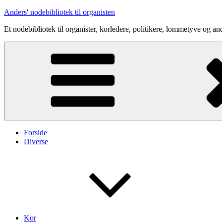
Videre
Anders' nodebibliotek til organisten
til
Et nodebibliotek til organister, korledere, politikere, lommetyve og an
indhold
Forside
Diverse
Kor