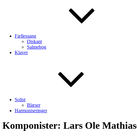
Fællessang
Diskant
Salmebog
Klaver
Solist
Blæser
Harmoniseringer
Komponister:
Lars Ole Mathias