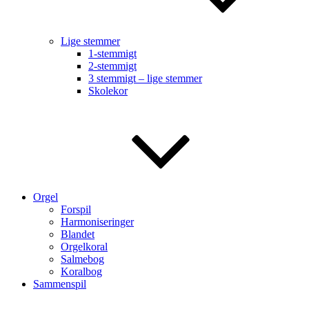
Lige stemmer
1-stemmigt
2-stemmigt
3 stemmigt – lige stemmer
Skolekor
Orgel
Forspil
Harmoniseringer
Blandet
Orgelkoral
Salmebog
Koralbog
Sammenspil