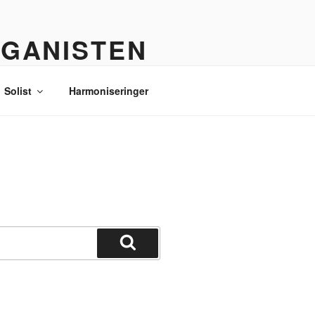
RGANISTEN
Solist
Harmoniseringer
Søg