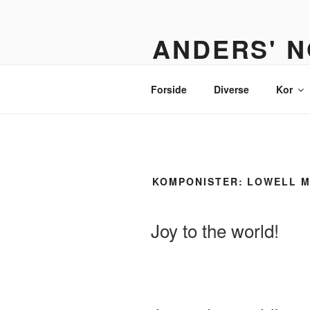
Videre
til
ANDERS' N
indhold
Et nodebibliotek til organister,
Forside
Diverse
Kor
KOMPONISTER:
LOWELL 
Joy to the world!