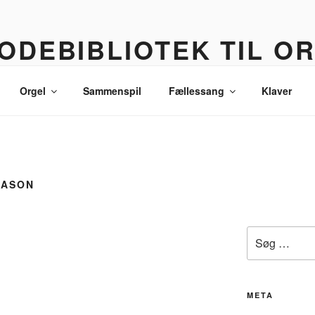
ODEBIBLIOTEK TIL O
 korledere, politikere, lommetyve og andre sære eksistenser
Orgel
Sammenspil
Fællessang
Klaver
MASON
Søg
efter:
META