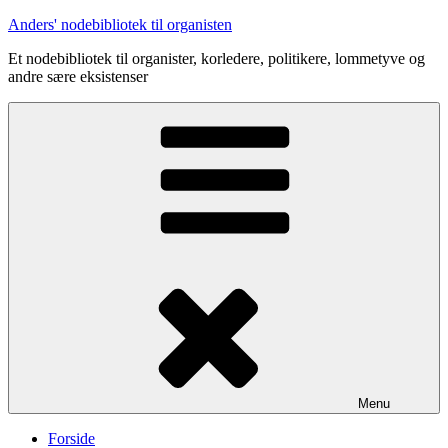
Videre
Anders' nodebibliotek til organisten
til
Et nodebibliotek til organister, korledere, politikere, lommetyve og
indhold
andre sære eksistenser
Menu
Forside