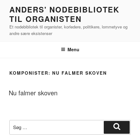
Videre
ANDERS' NODEBIBLIOTEK
til
TIL ORGANISTEN
indhold
Et nodebibliotek til organister, korledere, politikere, lommetyve og
andre sære eksistenser
Menu
KOMPONISTER:
NU FALMER SKOVEN
Nu falmer skoven
Søg
efter:
Søg