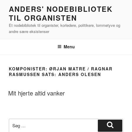
Videre
ANDERS' NODEBIBLIOTEK
til
TIL ORGANISTEN
indhold
Et nodebibliotek til organister, korledere, politikere, lommetyve og
andre sære eksistenser
Menu
KOMPONISTER:
ØRJAN MATRE / RAGNAR
RASMUSSEN SATS: ANDERS OLESEN
Mit hjerte altid vanker
Søg
efter:
Søg