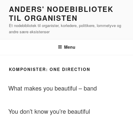
Videre
ANDERS' NODEBIBLIOTEK
til
TIL ORGANISTEN
indhold
Et nodebibliotek til organister, korledere, politikere, lommetyve og
andre sære eksistenser
Menu
KOMPONISTER:
ONE DIRECTION
What makes you beautiful – band
You don’t know you’re beautiful