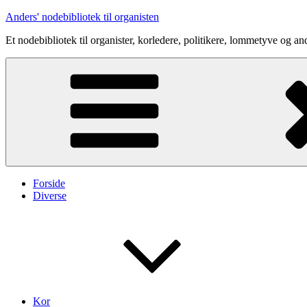
Videre
Anders' nodebibliotek til organisten
til
Et nodebibliotek til organister, korledere, politikere, lommetyve og an
indhold
Forside
Diverse
Kor