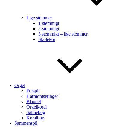
Lige stemmer
1-stemmigt
2-stemmigt
3 stemmigt – lige stemmer
Skolekor
Orgel
Forspil
Harmoniseringer
Blandet
Orgelkoral
Salmebog
Koralbog
Sammenspil