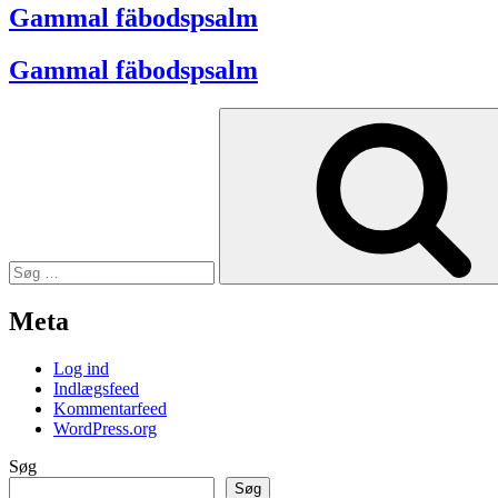
Gammal fäbodspsalm
Gammal fäbodspsalm
Søg
efter:
Meta
Log ind
Indlægsfeed
Kommentarfeed
WordPress.org
Søg
Søg