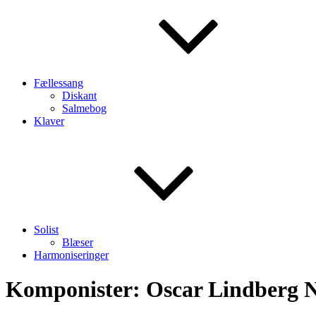
Fællessang
Diskant
Salmebog
Klaver
Solist
Blæser
Harmoniseringer
Komponister:
Oscar Lindberg N