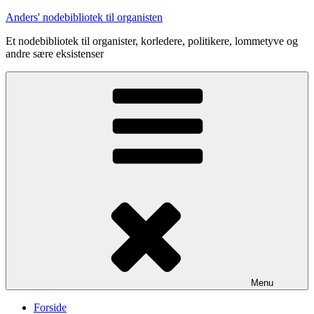
Videre
Anders' nodebibliotek til organisten
til
Et nodebibliotek til organister, korledere, politikere, lommetyve og
indhold
andre sære eksistenser
Menu
Forside