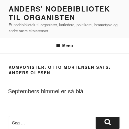
Videre
ANDERS' NODEBIBLIOTEK
til
TIL ORGANISTEN
indhold
Et nodebibliotek til organister, korledere, politikere, lommetyve og
andre sære eksistenser
Menu
KOMPONISTER:
OTTO MORTENSEN SATS:
ANDERS OLESEN
Septembers himmel er så blå
Søg
efter:
Søg