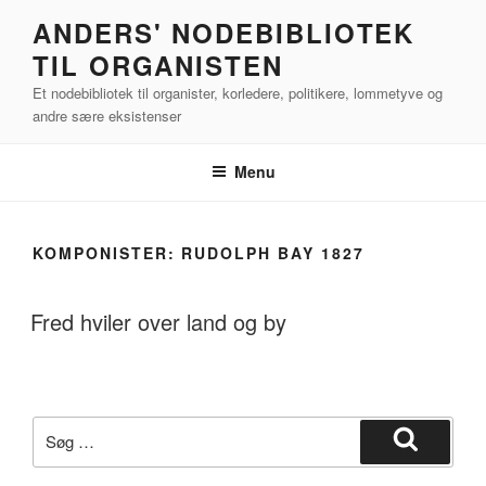
Videre
ANDERS' NODEBIBLIOTEK
til
TIL ORGANISTEN
indhold
Et nodebibliotek til organister, korledere, politikere, lommetyve og
andre sære eksistenser
Menu
KOMPONISTER:
RUDOLPH BAY 1827
Fred hviler over land og by
Søg
efter:
Søg