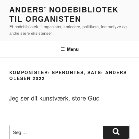
Videre
ANDERS' NODEBIBLIOTEK
til
TIL ORGANISTEN
indhold
Et nodebibliotek til organister, korledere, politikere, lommetyve og
andre sære eksistenser
Menu
KOMPONISTER:
SPERONTES, SATS: ANDERS
OLESEN 2022
Jeg ser dit kunstværk, store Gud
Søg
efter:
Søg