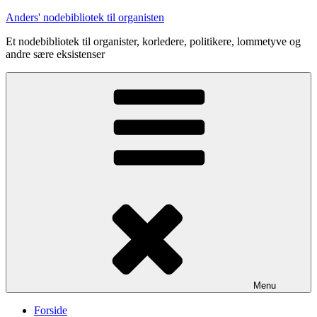
Videre
Anders' nodebibliotek til organisten
til
Et nodebibliotek til organister, korledere, politikere, lommetyve og
indhold
andre sære eksistenser
Menu
Forside