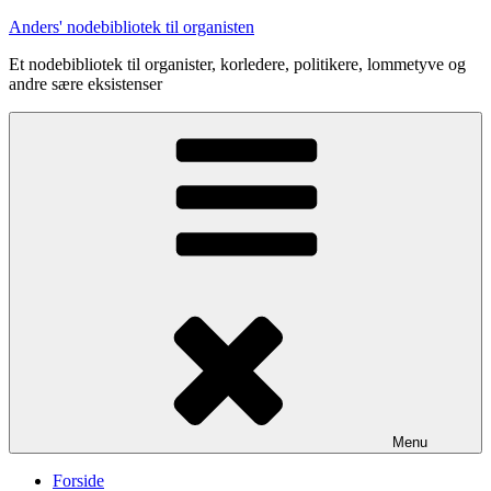
Videre
Anders' nodebibliotek til organisten
til
Et nodebibliotek til organister, korledere, politikere, lommetyve og
indhold
andre sære eksistenser
Menu
Forside