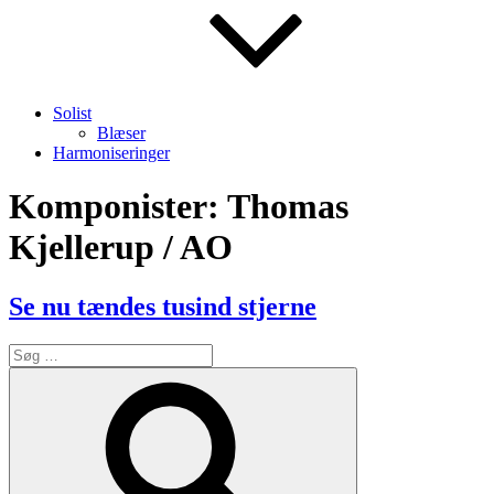
Solist
Blæser
Harmoniseringer
Komponister:
Thomas
Kjellerup / AO
Se nu tændes tusind stjerne
Søg
efter:
Søg