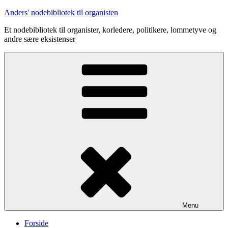
Videre
Anders' nodebibliotek til organisten
til
Et nodebibliotek til organister, korledere, politikere, lommetyve og
indhold
andre sære eksistenser
Menu
Forside