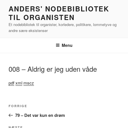
Videre
ANDERS' NODEBIBLIOTEK
til
TIL ORGANISTEN
indhold
Et nodebibliotek til organister, korledere, politikere, lommetyve og
andre sære eksistenser
Menu
008 – Aldrig er jeg uden våde
pdf
xml
mscz
Indlægsnavigation
Forrige
FORRIGE
indlæg
79 – Det var kun en drøm
NÆSTE