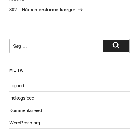
Næste
indlæg
802 – Når vinterstorme hærger
Søg
efter:
Søg
META
Log ind
Indlægsfeed
Kommentarfeed
WordPress.org