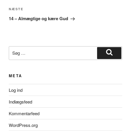
Næste
NÆSTE
indlæg
14 – Almægtige og kære Gud
Søg
efter:
Søg
META
Log ind
Indlægsfeed
Kommentarfeed
WordPress.org