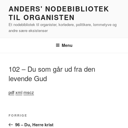
Videre
ANDERS' NODEBIBLIOTEK
til
TIL ORGANISTEN
indhold
Et nodebibliotek til organister, korledere, politikere, lommetyve og
andre sære eksistenser
Menu
102 – Du som går ud fra den
levende Gud
pdf
xml
mscz
Indlægsnavigation
Forrige
FORRIGE
indlæg
96 – Du, Herre krist