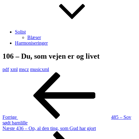
Solist
Blæser
Harmoniseringer
106 – Du, som vejen er og livet
pdf
xml
mscz
musicxml
Indlægsnavigation
Forrige
indlæg
Forrige
485 – Sov
sødt barnlille
Næste
Næste
436 – Op, al den ting, som Gud har gjort
indlæg