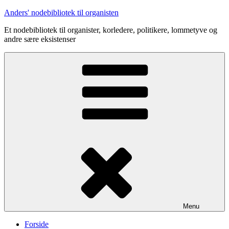
Videre
Anders' nodebibliotek til organisten
til
Et nodebibliotek til organister, korledere, politikere, lommetyve og
indhold
andre sære eksistenser
Menu
Forside