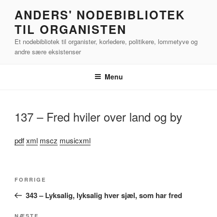
Videre
ANDERS' NODEBIBLIOTEK
til
TIL ORGANISTEN
indhold
Et nodebibliotek til organister, korledere, politikere, lommetyve og
andre sære eksistenser
Menu
137 – Fred hviler over land og by
pdf
xml
mscz
musicxml
Indlægsnavigation
Forrige
FORRIGE
indlæg
343 – Lyksalig, lyksalig hver sjæl, som har fred
NÆSTE