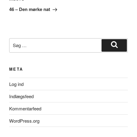
Næste
indlæg
46 – Den mørke nat
Søg
efter:
Søg
META
Log ind
Indlægsfeed
Kommentarfeed
WordPress.org