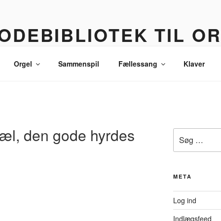
ODEBIBLIOTEK TIL O
 korledere, politikere, lommetyve og andre sære eksistenser
Orgel
Sammenspil
Fællessang
Klaver
jæl, den gode hyrdes
Søg
efter:
META
Log ind
Indlægsfeed