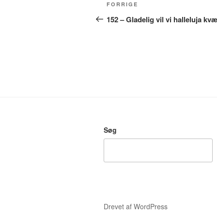
Indlægsnavigation
Forrige
FORRIGE
indlæg
152 – Gladelig vil vi halleluja kv
Søg
Drevet af WordPress