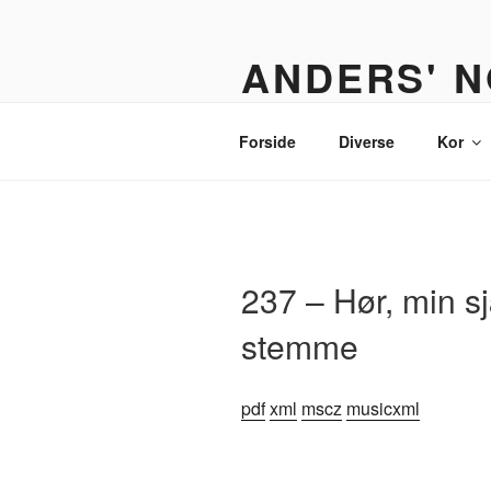
Videre
til
ANDERS' N
indhold
Et nodebibliotek til organister,
Forside
Diverse
Kor
237 – Hør, min s
stemme
pdf
xml
mscz
musicxml