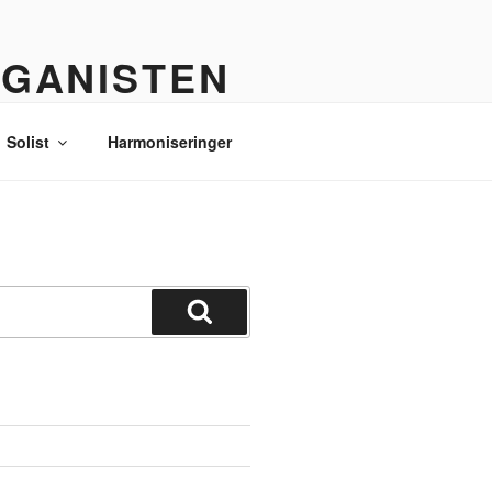
RGANISTEN
Solist
Harmoniseringer
Søg