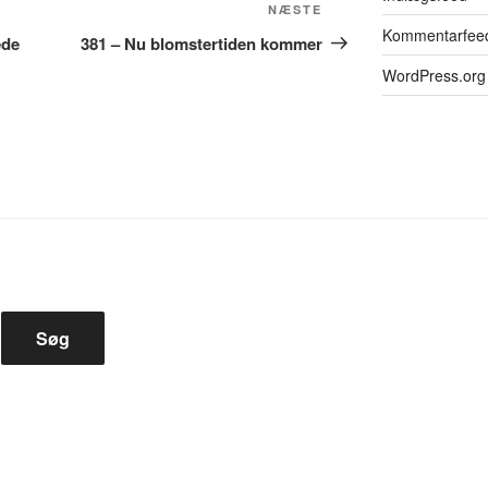
Næste
NÆSTE
Kommentarfee
indlæg
æde
381 – Nu blomstertiden kommer
WordPress.org
Søg