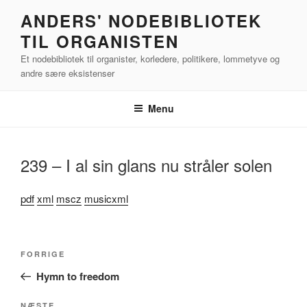
Videre
ANDERS' NODEBIBLIOTEK
til
TIL ORGANISTEN
indhold
Et nodebibliotek til organister, korledere, politikere, lommetyve og
andre sære eksistenser
Menu
239 – I al sin glans nu stråler solen
pdf
xml
mscz
musicxml
Indlægsnavigation
Forrige
FORRIGE
indlæg
Hymn to freedom
NÆSTE