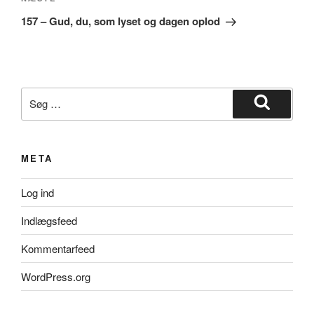
Næste
indlæg
157 – Gud, du, som lyset og dagen oplod
Søg
efter:
Søg
META
Log ind
Indlægsfeed
Kommentarfeed
WordPress.org