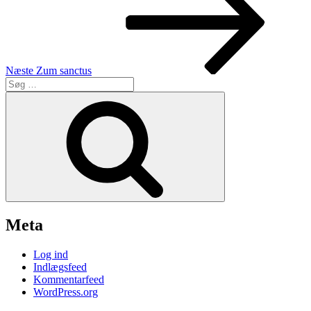
Næste
Zum sanctus
Søg
efter:
Søg
Meta
Log ind
Indlægsfeed
Kommentarfeed
WordPress.org