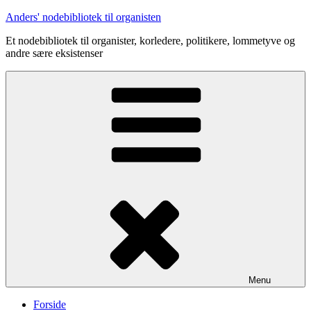
Videre
Anders' nodebibliotek til organisten
til
Et nodebibliotek til organister, korledere, politikere, lommetyve og
indhold
andre sære eksistenser
Menu
Forside