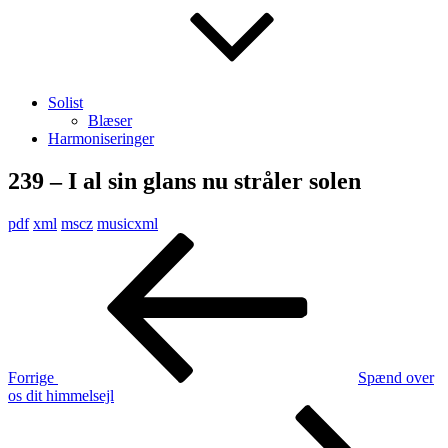
Solist
Blæser
Harmoniseringer
239 – I al sin glans nu stråler solen
pdf
xml
mscz
musicxml
Indlægsnavigation
Forrige
indlæg
Forrige
Spænd over
os dit himmelsejl
Næste
indlæg