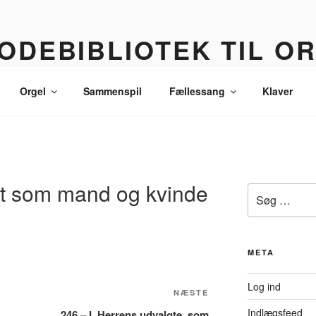
ODEBIBLIOTEK TIL O
 korledere, politikere, lommetyve og andre sære eksistenser
Orgel
Sammenspil
Fællessang
Klaver
bt som mand og kvinde
Søg
efter:
META
Log ind
Næste
NÆSTE
indlæg
Indlægsfeed
246 – I, Herrens udvalgte, som