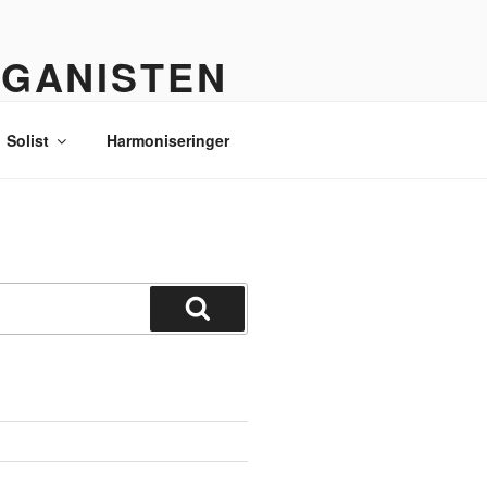
RGANISTEN
Solist
Harmoniseringer
Søg