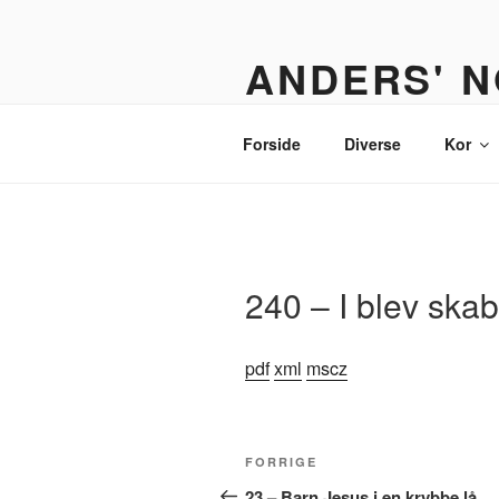
Videre
til
ANDERS' N
indhold
Et nodebibliotek til organister,
Forside
Diverse
Kor
240 – I blev ska
pdf
xml
mscz
Indlægsnavigation
Forrige
FORRIGE
indlæg
23 – Barn Jesus i en krybbe lå