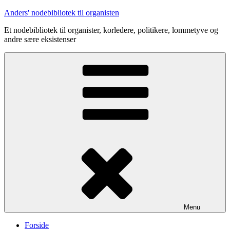
Videre
Anders' nodebibliotek til organisten
til
Et nodebibliotek til organister, korledere, politikere, lommetyve og
indhold
andre sære eksistenser
Menu
Forside