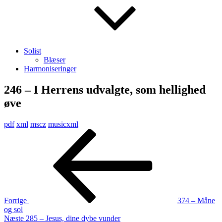
Solist
Blæser
Harmoniseringer
246 – I Herrens udvalgte, som hellighed
øve
pdf
xml
mscz
musicxml
Indlægsnavigation
Forrige
indlæg
Forrige
374 – Måne
og sol
Næste
Næste
285 – Jesus, dine dybe vunder