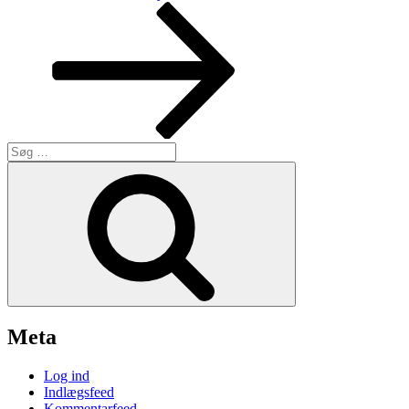
indlæg
Søg
efter:
Søg
Meta
Log ind
Indlægsfeed
Kommentarfeed