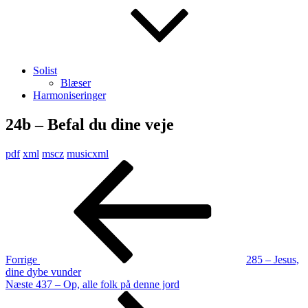
Solist
Blæser
Harmoniseringer
24b – Befal du dine veje
pdf
xml
mscz
musicxml
Indlægsnavigation
Forrige
indlæg
Forrige
285 – Jesus,
dine dybe vunder
Næste
Næste
437 – Op, alle folk på denne jord
indlæg