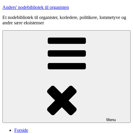
Videre
Anders' nodebibliotek til organisten
til
Et nodebibliotek til organister, korledere, politikere, lommetyve og
indhold
andre sære eksistenser
Menu
Forside