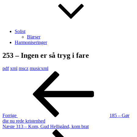
Solist
Blæser
Harmoniseringer
253 – Ingen er så tryg i fare
pdf
xml
mscz
musicxml
Indlægsnavigation
Forrige
indlæg
Forrige
185 – Gør
dig nu rede kristenhed
Næste
Næste
313 – Kom, Gud Helligånd, kom brat
indlæg