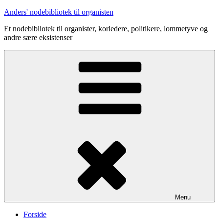
Videre
Anders' nodebibliotek til organisten
til
Et nodebibliotek til organister, korledere, politikere, lommetyve og
indhold
andre sære eksistenser
Menu
Forside