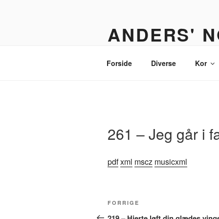
Videre
til
ANDERS' N
indhold
Et nodebibliotek til organister,
Forside
Diverse
Kor
261 – Jeg går i f
pdf
xml
mscz
musicxml
Indlægsnavigation
Forrige
FORRIGE
indlæg
219 – Hjerte løft din glædes ving