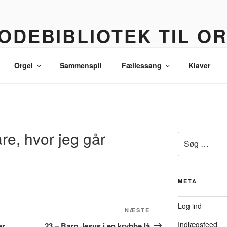
ODEBIBLIOTEK TIL O
 korledere, politikere, lommetyve og andre sære eksistenser
Orgel
Sammenspil
Fællessang
Klaver
are, hvor jeg går
Søg
efter:
META
Log ind
Næste
NÆSTE
indlæg
Indlægsfeed
er
23 – Barn Jesus i en krybbe lå