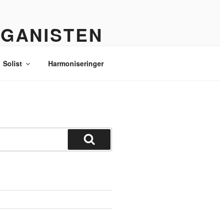
RGANISTEN
Solist
Harmoniseringer
Søg