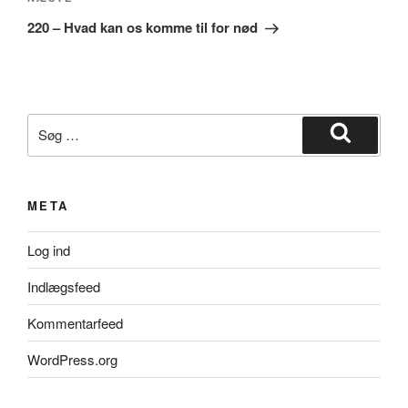
Næste
indlæg
220 – Hvad kan os komme til for nød
Søg
efter:
Søg
META
Log ind
Indlægsfeed
Kommentarfeed
WordPress.org