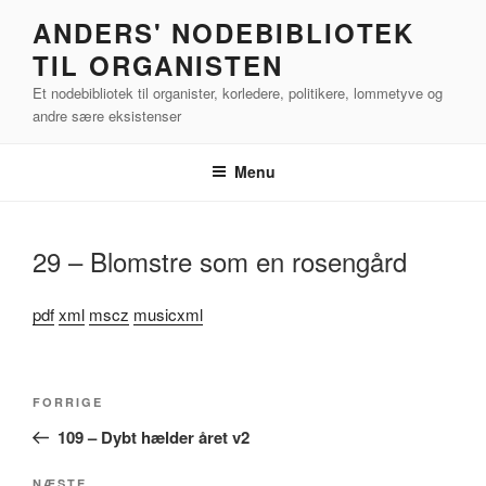
Videre
ANDERS' NODEBIBLIOTEK
til
TIL ORGANISTEN
indhold
Et nodebibliotek til organister, korledere, politikere, lommetyve og
andre sære eksistenser
Menu
29 – Blomstre som en rosengård
pdf
xml
mscz
musicxml
Indlægsnavigation
Forrige
FORRIGE
indlæg
109 – Dybt hælder året v2
NÆSTE