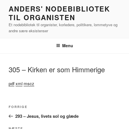
Videre
ANDERS' NODEBIBLIOTEK
til
TIL ORGANISTEN
indhold
Et nodebibliotek til organister, korledere, politikere, lommetyve og
andre sære eksistenser
Menu
305 – Kirken er som Himmerige
pdf
xml
mscz
Indlægsnavigation
Forrige
FORRIGE
indlæg
293 – Jesus, livets sol og glæde
NÆSTE