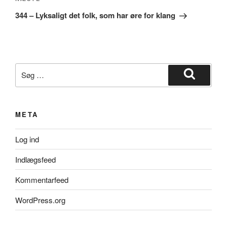
Næste
indlæg
344 – Lyksaligt det folk, som har øre for klang
Søg
efter:
Søg
META
Log ind
Indlægsfeed
Kommentarfeed
WordPress.org