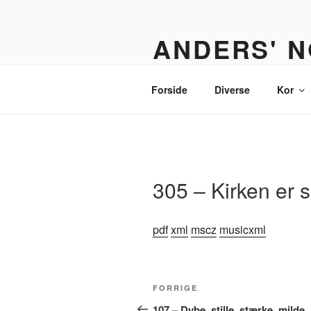
Videre
til
ANDERS' N
indhold
Et nodebibliotek til organister,
Forside
Diverse
Kor
305 – Kirken er
pdf
xml
mscz
musicxml
Indlægsnavigation
Forrige
FORRIGE
indlæg
107 – Dybe, stille, stærke, milde