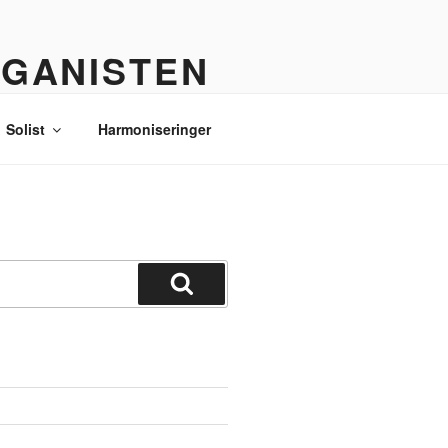
RGANISTEN
Solist
Harmoniseringer
Søg