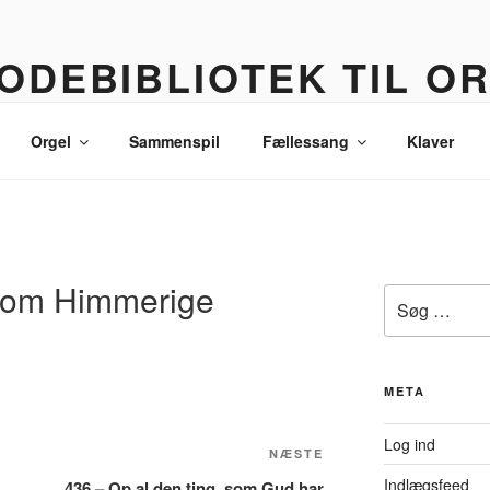
ODEBIBLIOTEK TIL O
 korledere, politikere, lommetyve og andre sære eksistenser
Orgel
Sammenspil
Fællessang
Klaver
 som Himmerige
Søg
efter:
META
Log ind
Næste
NÆSTE
indlæg
Indlægsfeed
436 – Op al den ting, som Gud har