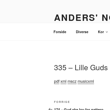
Videre
til
ANDERS' N
indhold
Et nodebibliotek til organister,
Forside
Diverse
Kor
335 – Lille Guds
pdf
xml
mscz
musicxml
Indlægsnavigation
Forrige
FORRIGE
indlæg
174 – Gud ske lov for nattero