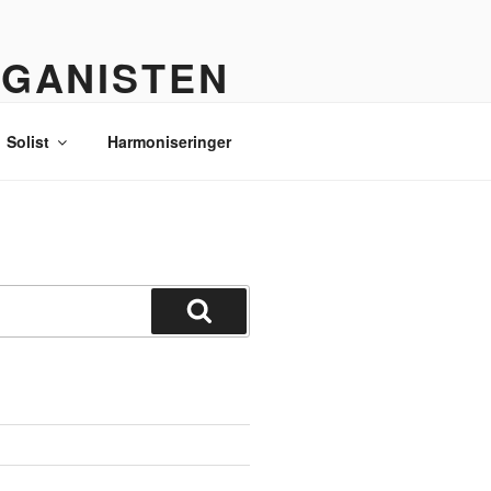
RGANISTEN
Solist
Harmoniseringer
Søg