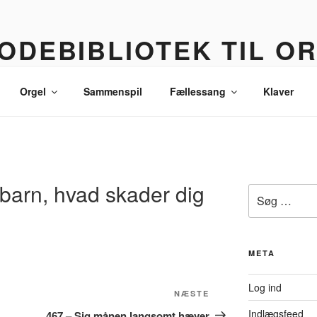
ODEBIBLIOTEK TIL O
 korledere, politikere, lommetyve og andre sære eksistenser
Orgel
Sammenspil
Fællessang
Klaver
 barn, hvad skader dig
Søg
efter:
META
Log ind
Næste
NÆSTE
indlæg
Indlægsfeed
467 – Sig månen langsomt hæver